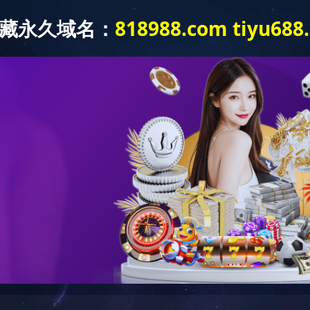
网站首页
集团简介
业务板块