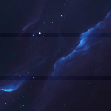
金开快讯一百零六期
视频新闻类栏目，播出时间为每周六，该栏目综合了金开集团