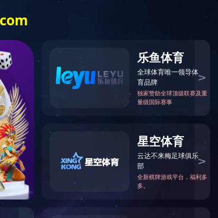
新闻中心
企业文化
党建引领
BY.COM
集团要闻
集团公告
视频快讯