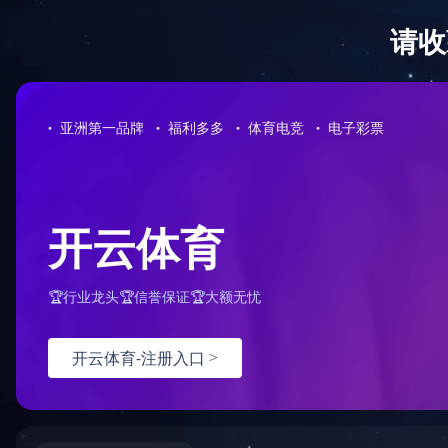
您的位置：
首页
>
新闻中心
>
视频快讯