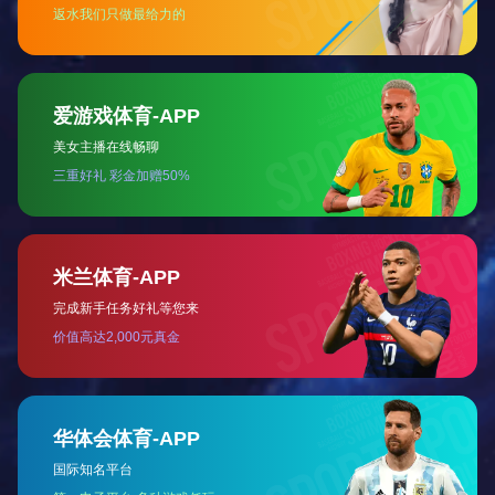
资产运营
PARK_OPERATION
新闻中心
NEWS
CENTER
集团要闻
集团公告
视频快讯