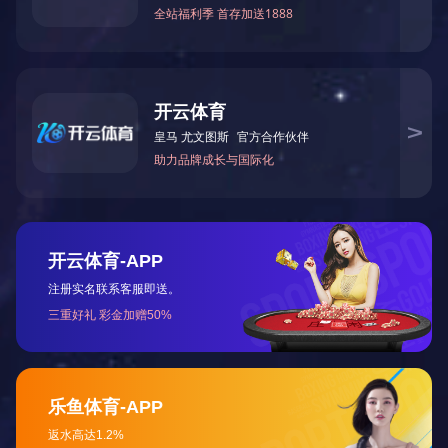
成员单位
现有职工人数
城建开发
金融贸易
CITY_BUILDING
FINANCIAL_TRADE
综合地产
产业投资
ENGINEERING_REAL_ESTATE
INDUSTRIAL_INVESTMENT