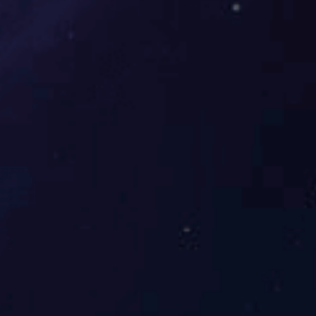
南昌市昌北开放开发区开发建设总公司丰和中大道沙井二期还建房1#楼第3间储藏室租赁竞拍规则
2026-01-05
罗贤锦走进集团各子公司开展工作调
01-19
研
为全面掌握集团各子公司发展实情，科学谋划发展
路径，加快推动集团转型发展，1月12日至15日，
集团党委副...
@所有人 充电桩“村村全覆盖”工程建
01-14
成投运
近日，随着最后一批充电桩完成通电调试，南昌经
开区充电基础设施村村全覆盖工程全面竣工并正式
投入运营...
集团召开2025年度安全生产总结会
01-13
1月13日上午，集团召开2025年度安全生产总结
会，系统回顾全年安全生产工作，分析当前安全形
势，全面部署...
强化风险意识 筑牢合规防线 | 集团举
01-11
办税务稽查专题培训