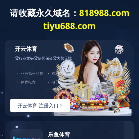
Toggle
navigat
您的位置：
首页
>
新闻中心
>
视频快讯
集团要闻
集团公告
视频快讯