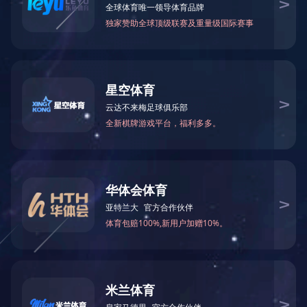
金开快讯一百零七期
《金开快讯》是金开集团微信公众平台推出的视频新
闻类栏目，播出时间为每周六，该栏目综合了金开集团
一周的热点新闻。欢迎您的关注！
上一篇：
金开快讯一百零六期
下一篇：
金开快讯一百一十一期