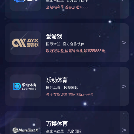
活动中，全体党员集中学习了习近平总书记
在中共中央政治局会议上的重要讲话精神，并围
绕党建及业务融合发展展开交流，同时，双方还
就未来合作方向达成初步共识，计划通过定期举
办党建交流活动、联合开展业务培训等形式，进
一步深化合作关系，推动党建与业务双提升。