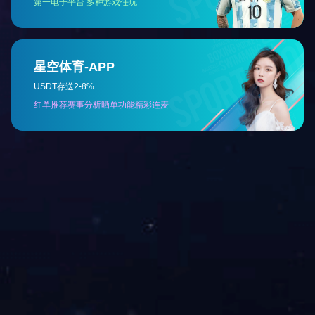
上一篇：
集团党委开展“情系一线、致敬坚守者”夏日送清
凉慰问活
下一篇：
集团党委举办学习贯彻党的二十届四中全会精神专题培训
班
南昌经开产业控股集团有限公司