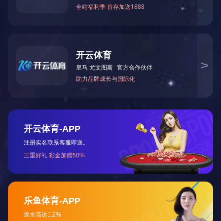
为扎实推进廉洁文明家风建设活动，搭建单位与家庭沟通交流
平台，12月18日晚，项目公司党支部书记胡许亮带领支部纪律
委员等前往党...
MORE +
2020-12-02
金匠置业党支部开展廉洁家访活动
2月1日晚，金匠置业公司党支部书记周晔携公司领导班子成员
集体前往支部党员职工王殿奇同志家中开展廉洁家访活动。