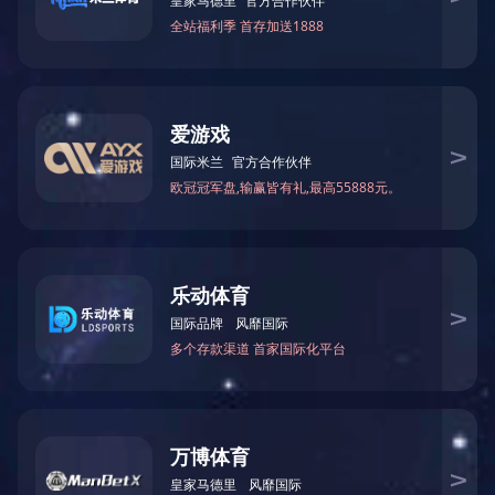
2020-12-29
金开集团举办“举旗帜 聚民心 展形象” 画展活动
12月29日下午，由南昌金开集团党委主办、工匠集团党支部承
办的举旗帜 聚民心 展形象画展主题活动在集团6楼党建文化教
育长廊顺利举...
MORE +
2020-12-21
项目公司党支部开展“廉洁家访”活动