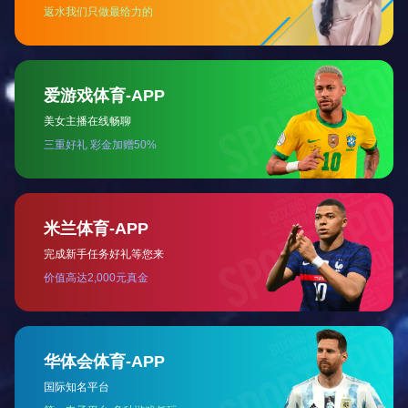
MORE +
2020-11-19
“携手共建进社区、慰问扶贫暖人心” 志愿服务活
动
为充分发挥在职党员参与社区建设、服务群众的先锋模范作
用，认真贯彻落实《在职党员到社区报到工作管理办法》，11
月18日下午，金...
MORE +