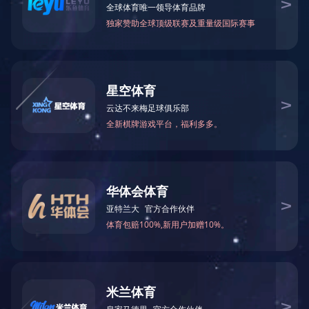
金开快讯163期
《金开快讯》是金开集团微信公众平台推出的视频新闻
类栏目，该栏目综合了金开集团整月的热点新闻。欢迎
您的关注！
上一篇：
金开快讯162期