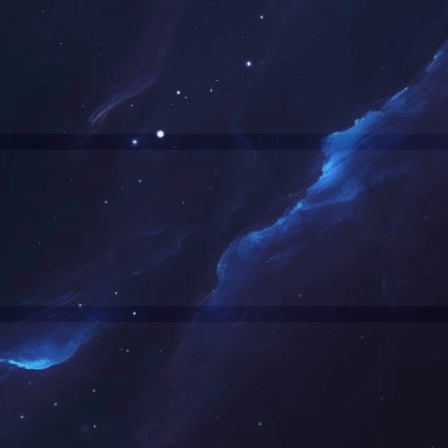
金开快讯第十二期
的视频新闻类栏目，播出时间为每周六，该栏目综合了金开集团