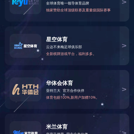
金开快讯九十七期
《金开快讯》是金开集团微信公众平台推出的视频新闻
类栏目，播出时间为每周六，该栏目综合了金开集团一
周的热点新闻。欢迎您的关注！
上一篇：
金开快讯九十六期
下一篇：
金开快讯九十八期