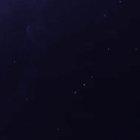
金开快讯一百一十五期
《金开快讯》是金开集团微信公众平台推出的视频新闻类栏
目，播出时间为每周六，该...