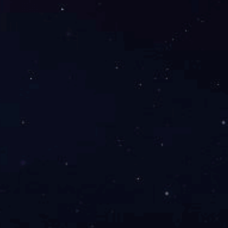
金开快讯一百零九期
《金开快讯》是金开集团微信公众平台推出的视频新闻类栏
目，播出时间为每周六，该...