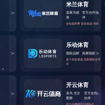
金开快讯一百一二十期
《金开快讯》是金开集团微信公众平台推出的视频新闻类栏
目，播出时间为每周六，该...