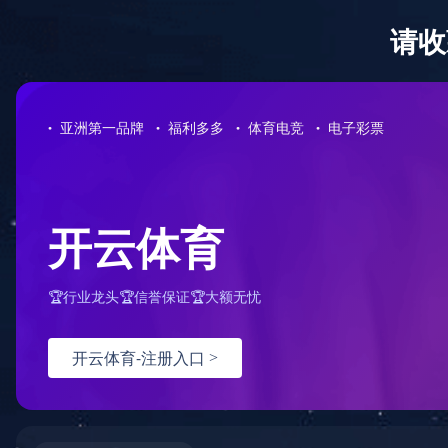
您的位置：
首页
>
新闻中心
>
视频快讯