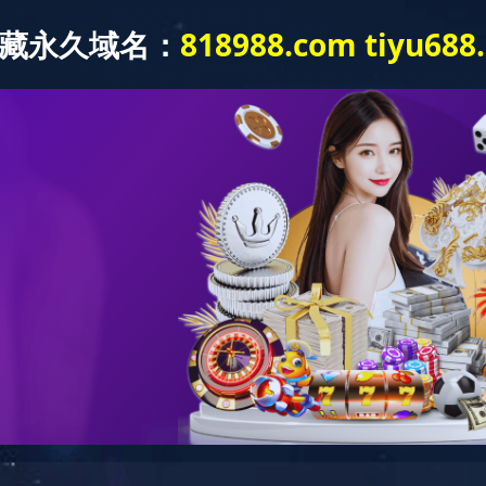
网站首页
集团简介
业务板块