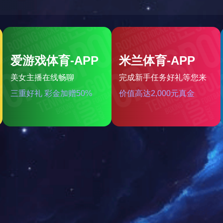
金开快讯一百一十八期
《金开快讯》是金开集团微信公众平台推出的视频新闻类栏
目，播出时间为每周六，该...