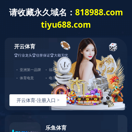
Toggle
navigat
集团简介
GROUP PROFILE