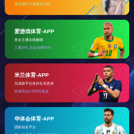
资产运营
PARK_OPERATION
新闻中心
NEWS
CENTER
集团要闻
集团公告
视频快讯