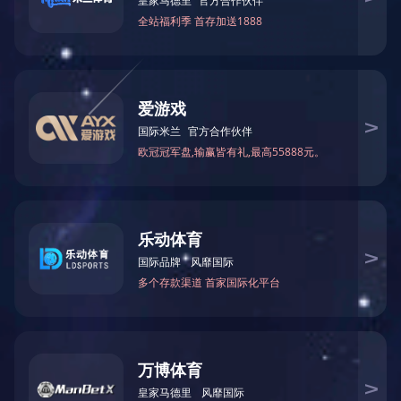
土木工程建筑，产业发展及产业投资，金融与类金融、资本运营
和资产管理、贸易。截至目前，BY.COM资产总额约585亿元，
净资产209亿元，资产负债率65%；2025年上半年营业收入约20
亿元。
+MORE
2
0
1
5
1
0
年
家
集团成立
直接管理企业
8
2
5
5
1
家
人