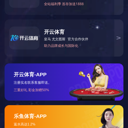
成员单位
现有职工人数
城建开发
金融贸易
CITY_BUILDING
FINANCIAL_TRADE
综合地产
产业投资
ENGINEERING_REAL_ESTATE
INDUSTRIAL_INVESTMENT