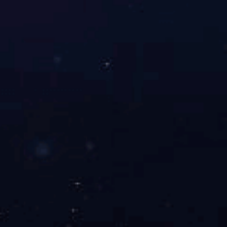
集团举办了税务稽查专题培训。本次培训旨在帮助
管理层及财...
南昌“经开之翼”文体中心招商工作全面
01-20
启动 进入开业冲刺阶段
近日，由集团下属文旅公司运营的经开之翼文体中
心项目迎来重要节点&mdash;&mdash;内部装修工
程开始收尾，...
南昌经开产业控股集团有限公司