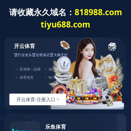
Toggle
navigat
您的位置：
首页
>
新闻中心
>
集团要闻
集团要闻
集团公告
视频快讯