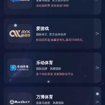
2025-08-14
枫林物业公司暖心服务获赠多面锦旗
物业服务无小事，点滴行动暖人心 近段时间
MORE +
2025-08-13
专家领学 聚焦实战 | 集团开展工程领域招标专题
培训
为全面提升集团工程招标管理水平、强化专业人员业务能力、