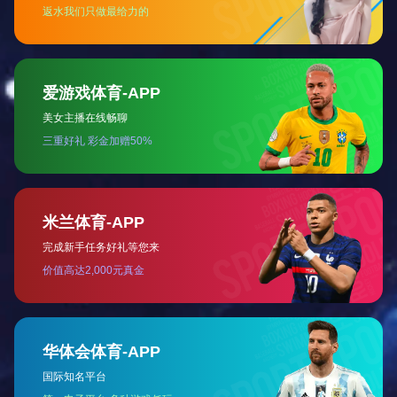
2025-08-11
集团召开半年经营分析及重点工作推进会
8月11日下午，集团召开2025年上半年度财务经营工作分析及
重点工作推进会，复盘总结上半年工作成效，深入分析当前形
势，查找问题和不
MORE +