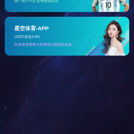
2025-08-08
8月底，经开区又有一条市政道路将通车！
近日，在曹家庄三路项目施工现场，机械轰鸣，挖土机、压路
机来回穿梭，到处一派繁忙景象。 据悉，该道路南起建业大
街，北至横山
MORE +