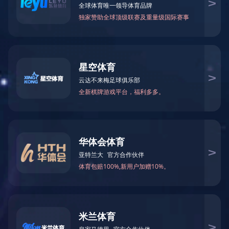
2025-08-18
曰修路改造工程进度过半，预计10月底全线通车
近日，南昌经开区曰修路提升改造工程（创业大道&mdash;昌
北大道段）主体工程顺利完工，一条宽25米、双向四车道的崭
新柏油路映入眼帘。该路
MORE +