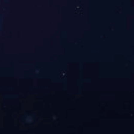
上一篇：
喜报！集团工会荣获经开区集体协商竞赛团体第
三名
下一篇：
已经没有了
南昌经开产业控股集团有限公司