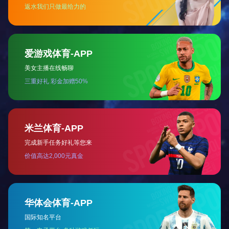
赛后，双方领导共同为获奖队员颁发了奖牌和奖
品，并合影留念。队员们纷纷表示，此次比赛不仅锻炼
了身体、放松了心情，更增进了彼此之间的情谊，收获
远超胜负。