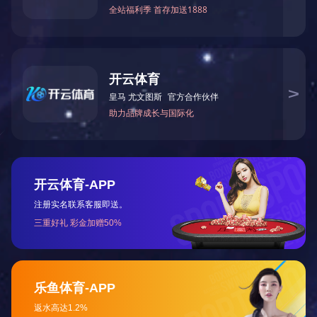
赛场上，选手们精神抖擞、身手敏捷，灵活运用各
种战术，将高远球、劈吊、扣杀等技巧展现得淋漓尽
致。洁白的羽毛球在空中划出一道道优美的弧线，现场
对决紧张激烈，比分交替上升，精彩场面层出不穷，赢
得了观众的阵阵掌声与喝彩。