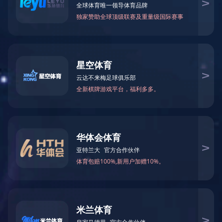
南昌金开枫林物业管理有限公司
五联花园安置房小区房屋租赁竞
拍公告